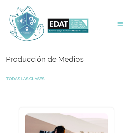
Ir
al
contenido
Men
princ
Producción de Medios
TODAS LAS CLASES