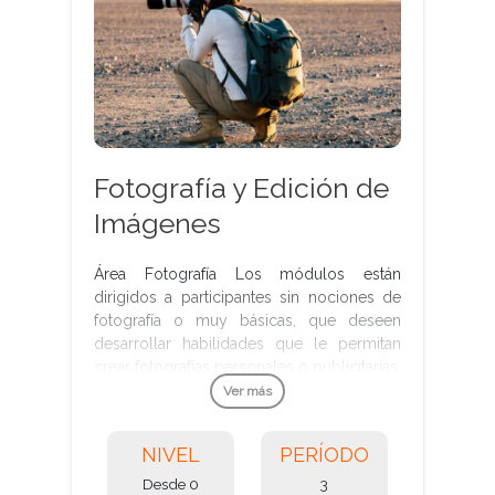
Fotografía y Edición de
Imágenes
Área Fotografía Los módulos están
dirigidos a participantes sin nociones de
fotografía o muy básicas, que deseen
desarrollar habilidades que le permitan
crear fotografías personales o publicitarias.
Los participantes podrán sacar el máximo
Ver más
provecho a su cámara profesional o la de
su celular en el mínimo tiempo. Tendrán la
NIVEL
PERÍODO
capacidad de hacer sus primeras
composiciones y narraciones fotográficas
Desde 0
3